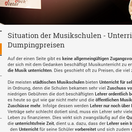
Situation der Musikschulen - Unterr
Dumpingpreisen
Auf der einen Seite gibt es
keine allgemeingültigen Zugangsv
der sich mit dem Gedanken beschäftigt Musikunterricht zu ert
die Musik unterrichten
. Dies geschieht oft zu Preisen, die viel
Die meisten
städtischen Musikschulen
bieten
Unterricht für s
in Ordnung, denn die Schulen bekamen sehr viel
Zuschuss vo
niedrigen Gebühren die dort beschäftigten
Lehrer ordentlich b
es heute so gut wie gar nicht mehr und die
öffentlichen Musi
Zuschüsse mehr
. Infolge dessen werden
Lehrer nur noch über
Verträge sehr schlecht dotiert sind, muss ein Lehrer sehr vie
Leben zu finanzieren. Dies wirkt sich zwangsläufig auf die
Qu
die
unterrichtsfreie Zeit
, dient u.a. dazu, dass der
Lehrer sein 
den
Unterricht
für seine Schüler
vorbereitet
und sich zudem