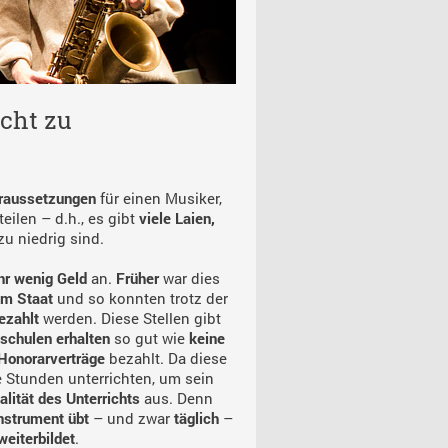
icht zu
oraussetzungen
für einen Musiker,
eilen – d.h., es gibt
viele Laien,
 zu niedrig sind.
ehr wenig Geld
an.
Früher
war dies
m Staat
und so konnten trotz der
ezahlt
werden. Diese Stellen gibt
kschulen erhalten
so gut wie
keine
 Honorarverträge
bezahlt. Da diese
le Stunden unterrichten, um sein
alität des Unterrichts
aus. Denn
Instrument übt
– und zwar
täglich
–
weiterbildet
.